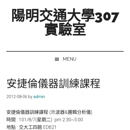
跳
Skip
跳
陽明交通大學307
至
to
至
主
secondary
主
實驗室
要
menu
要
內
資
Mixed-
容
訊
Signal,
欄
Radio-
MENU
Frequency,
and
Beyond
安捷倫儀器訓練課程
2012-08-06
by
admin
安捷倫儀器訓練課程 (示波器&邏輯分析儀)
時間 : 101/8/7(星期二) pm 2:30~5:00
地點 : 交大工四館 EDB21