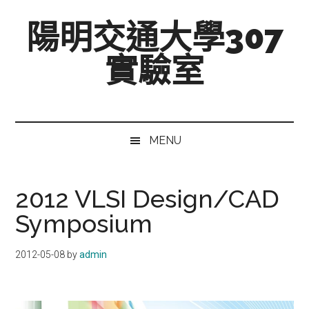
跳
Skip
跳
陽明交通大學307
至
to
至
主
secondary
主
實驗室
要
menu
要
內
資
Mixed-
容
訊
Signal,
欄
Radio-
MENU
Frequency,
and
Beyond
2012 VLSI Design/CAD
Symposium
2012-05-08
by
admin