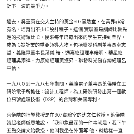
計下一波的競爭力。
過去，吳重雨在交大主持的黃金307實驗室，在業界非常
有名，培育出不少IC設計種子。這個 實驗室是訓練比較先
進的技術類比IC，後來每年培育出來的學生直接到業界，
成為IC設計業的重要領導人物。包括聯發科副董事長卓志
哲、義隆電董事長葉儀 皓、通嘉總經理李皓明、華星總
經理吳添祥、力原總經理黃振昇、聯發科光儲存總經理呂
平信。
一九八０到一九八七年期間，義隆電子董事長葉儀皓在工
研院電子所擔任IC設計工程師，為工研院研發出第一個數
位訊號處理技術（DSP）的台灣和美國專利。
葉儀皓的指導教授是在307實驗室的沈文仁教授。葉儀皓
談起老師感恩地說，「我印象最深的一件事就是，我下午
五點交論文給教授，他叫我坐在外面等 他，就這樣一直