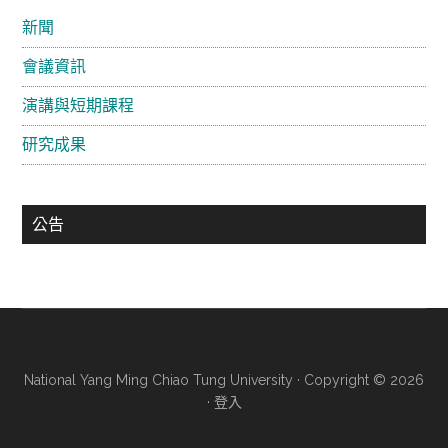
要
新聞
資
會議資訊
訊
欄
演講與短期課程
研究成果
公告
National Yang Ming Chiao Tung University · Copyright © 2026
·
登入