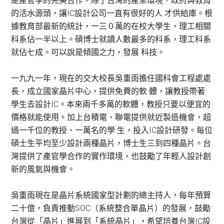
是產官學的完美合作。除了台灣的產業環境，政府與教育
的活水源頭，讓IC設計公司一直有很好的人 才供給庫。根
據教育部最新的統計，一三０萬的在校大學生，理工相關
科系佔一半以上。碩博士就讀人數最多的科系，理工科系
就佔七成。可以說是傾國之力，發展 科技。
一九九一年，現在的交大校長吳重雨擔任國科會工程處處
長，成立國家晶片中心，提供免費的軟 體，讓教授帶著
學生去設計IC。本來兩千多萬的軟體，教授只要以便宜的
價格就能使用。加上台積電、聯電提供就近製造機會，超
過一千位的教授、一萬名的學 生，投入IC設計研發。每位
碩士生平均至少設計兩種晶片，博士生三到四種晶片。台
灣提供了產官學合作的實作環境，也鼓勵了年輕人設計創
新的風氣與機會。
吳重雨現在是晶片系統國家型計劃的總主持人，每年預算
二十億，負責推動SOC（系統整合單晶片）的發展，鼓勵
台灣從「晶片」進展到「系統晶片」，希望培養台灣IC設