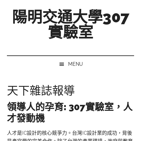
跳
Skip
跳
陽明交通大學307
至
to
至
主
secondary
主
實驗室
要
menu
要
內
資
Mixed-
容
訊
Signal,
欄
Radio-
MENU
Frequency,
and
Beyond
天下雜誌報導
領導人的孕育: 307實驗室，人
才發動機
人才是IC設計的核心競爭力。台灣IC設計業的成功，背後