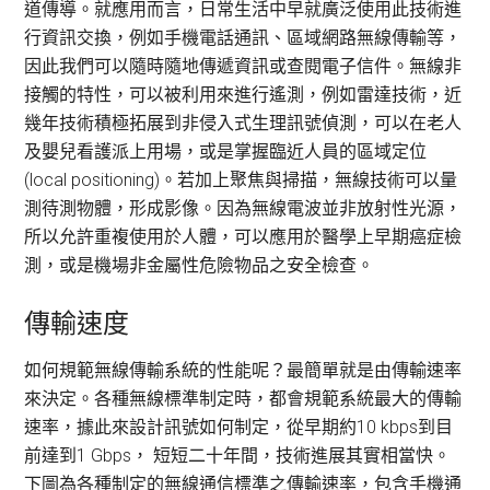
道傳導。就應用而言，日常生活中早就廣泛使用此技術進
行資訊交換，例如手機電話通訊、區域網路無線傳輸等，
因此我們可以隨時隨地傳遞資訊或查閱電子信件。無線非
接觸的特性，可以被利用來進行遙測，例如雷達技術，近
幾年技術積極拓展到非侵入式生理訊號偵測，可以在老人
及嬰兒看護派上用場，或是掌握臨近人員的區域定位
(local positioning)。若加上聚焦與掃描，無線技術可以量
測待測物體，形成影像。因為無線電波並非放射性光源，
所以允許重複使用於人體，可以應用於醫學上早期癌症檢
測，或是機場非金屬性危險物品之安全檢查。
傳輸速度
如何規範無線傳輸系統的性能呢？最簡單就是由傳輸速率
來決定。各種無線標準制定時，都會規範系統最大的傳輸
速率，據此來設計訊號如何制定，從早期約10 kbps到目
前達到1 Gbps， 短短二十年間，技術進展其實相當快。
下圖為各種制定的無線通信標準之傳輸速率，包含手機通