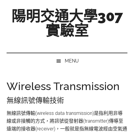
跳
Skip
跳
陽明交通大學307
至
to
至
主
secondary
主
實驗室
要
menu
要
內
資
Mixed-
容
訊
Signal,
欄
Radio-
MENU
Frequency,
and
Beyond
Wireless Transmission
無線訊號傳輸技術
無線訊號傳輸(wireless data transmission)是指利用非導
線或非接觸的方式，將訊號從發射器(transmitter)傳導至
遠端的接收器(receiver)，一般就是指無線電波經由空氣通