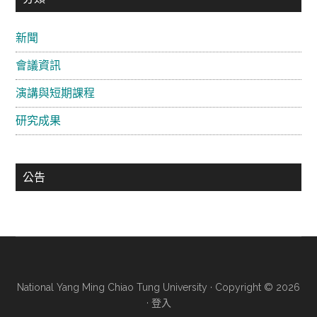
要
新聞
資
會議資訊
訊
欄
演講與短期課程
研究成果
公告
National Yang Ming Chiao Tung University · Copyright © 2026
·
登入