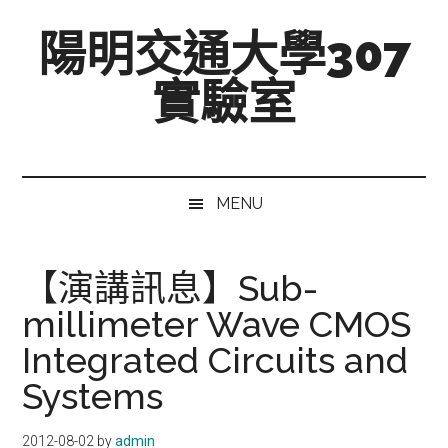
跳
Skip
跳
陽明交通大學307
至
to
至
主
secondary
主
實驗室
要
menu
要
內
資
Mixed-
容
訊
Signal,
欄
Radio-
MENU
Frequency,
and
Beyond
【演講訊息】Sub-
millimeter Wave CMOS
Integrated Circuits and
Systems
2012-08-02
by
admin